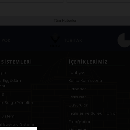
Tüm Haberler
YÖK
TÜBİTAK
 SISTEMLERI
İÇERIKLERIMIZ
aşın
Tarihçe
a Eşgüdüm
Kalite Komisyonu
onu
Haberler
İS
Etkinlikler
nik Belge Yönetim
Duyurular
İhaleler ve Sürekli İlanlar
 Sistemi
Fotoğraflar
rul Başvuru Sistemi
Mezunlar