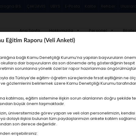
ologna B.S.
ÇAKÜAVİS
UBYS
E-Posta
Kalite
Rehber
Uluslar
Ana Sayfa
Hakkımızda
Personel
Bilgile
lüğü
 Eğitim Raporu (Veli Anketi)
şkanlığına bağlı Kamu Denetçiliği Kurumu’na yapılan başvuruların öne
l okullara dair başvuruların da son dönemde artış gösterdiğinin tespi
retimin sorunlarına yönelik özel bir rapor hazırlanması öngörülmüştür
la da Türkiye’de eğitim-öğretim süreçlerinde fırsat eşitliğinin ne ölç
 ve gözlemlerini belirlemek üzere Kamu Denetçiliği Kurumu tarafından 
na katılması, eğitim sistemine ilişkin sorun alanlarının doğru şekilde 
açısından büyük önem taşımaktadır.
in, üniversitemizde görev yapan ve veli olan personelimizin, kendisi 
ya dolaylı ilişkisi bulunan tüm paydaşlarımızın ankete katılım sağlam
sından son derece değerlidir.
den erişebilirsiniz: