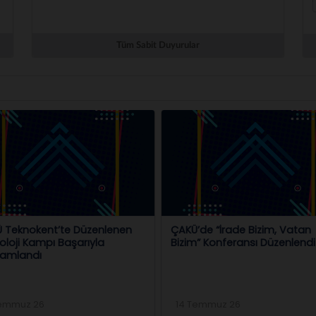
Tüm Sabit Duyurular
 Teknokent’te Düzenlenen
ÇAKÜ’de “İrade Bizim, Vatan
oloji Kampı Başarıyla
Bizim” Konferansı Düzenlendi
amlandı
Temmuz 26
14 Temmuz 26