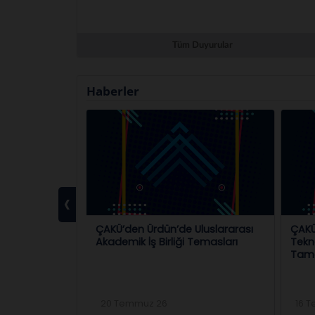
Tüm Duyurular
Haberler
‹
loji Hamlesine
ÇAKÜ’den Ürdün’de Uluslararası
ÇAKÜ
ede Sona
Akademik İş Birliği Temasları
Tekn
Tam
20 Temmuz 26
16 