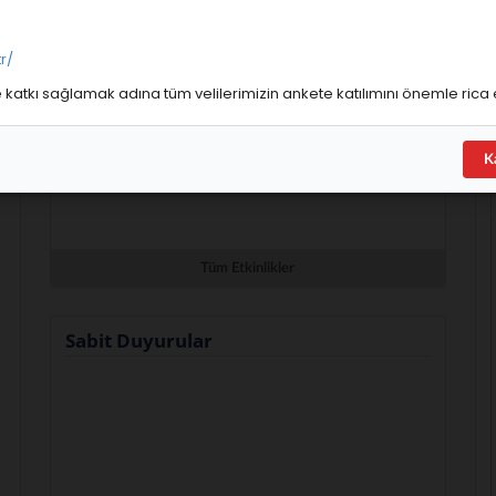
Etkinlikler
r/
ne katkı sağlamak adına tüm velilerimizin ankete katılımını önemle rica 
K
Tüm Etkinlikler
Sabit Duyurular