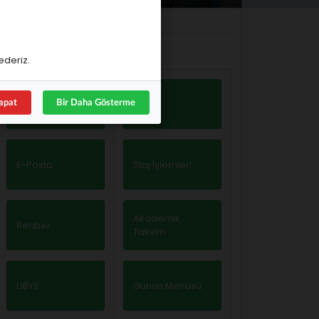
Hızlı Erişim
Hızlı Erişim
ederiz.
apat
Bir Daha Gösterme
Websitem
UBYS
E-Posta
Staj İşlemleri
Akademik
Rehber
Takvim
UBYS
Günün Menüsü