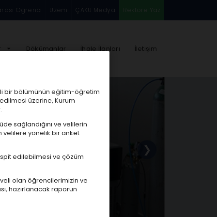
arası Öğrenci
Uzem
ÇAKÜ Medya
Rektöre Yaz
r
Dökümanlar
İhale İlanları
İletişim
mli bir bölümünün eğitim-öğretim
t edilmesi üzerine, Kurum
.
üde sağlandığını ve velilerin
velilere yönelik bir anket
❯
tespit edilebilmesi ve çözüm
veli olan öğrencilerimizin ve
ası, hazırlanacak raporun