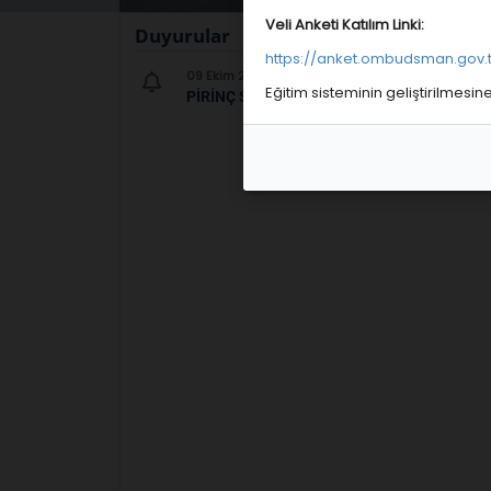
Veli Anketi Katılım Linki:
Duyurular
https://anket.ombudsman.gov.t
09 Ekim 24
Eğitim sisteminin geliştirilmesi
PIRINÇ SATIŞI HAKKINDA DUYURU