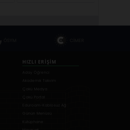
ÖSYM
CİMER
HIZLI ERIŞIM
Aday Öğrenci
Akademik Takvim
Çakü Medya
Çakü Portal
Eduroam-Kablosuz Ağ
Günün Menüsü
Kütüphane
Mevzuat