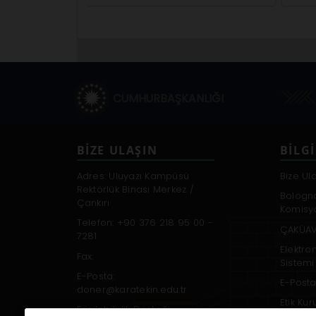
CUMHURBAŞKANLIĞI
BİZE ULAŞIN
BILGI
Adres: Uluyazı Kampüsü
Bize Ul
Rektörlük Binası Merkez /
Bologn
Çankırı
Komisy
Telefon: +90 376 218 95 00 -
ÇAKÜAV
7281
Elektro
Fax:
Sistemi
E-Posta:
E-Posta
doner@karatekin.edu.tr
Etik Ku
Erişilebilirlik Desteği