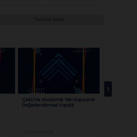
Tüm Hızlı Erişim
›
ÇAKÜ’de Akademik Yılın Kapsamlı
ÇAKÜ’de Millî
Değerlendirmesi Yapıldı
Güç Katacak 
Doğru
02 Temmuz 26
20 Temmuz 2