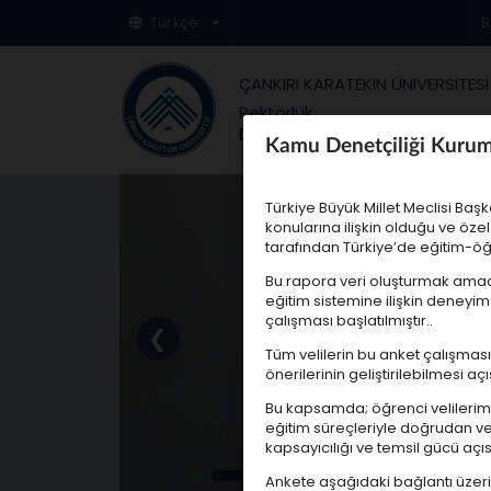
Türkçe
B
ÇANKIRI KARATEKİN ÜNİVERSİTESİ
Rektörlük
Döner Sermaye İşletme Müdür
Kamu Denetçiliği Kurumu
Türkiye Büyük Millet Meclisi Ba
konularına ilişkin olduğu ve öze
tarafından Türkiye’de eğitim-öğ
Bu rapora veri oluşturmak amacıy
eğitim sistemine ilişkin deneyim
çalışması başlatılmıştır..
❮
Tüm velilerin bu anket çalışması
önerilerinin geliştirilebilmesi 
Bu kapsamda; öğrenci velilerimiz
eğitim süreçleriyle doğrudan ve
kapsayıcılığı ve temsil gücü açı
Ankete aşağıdaki bağlantı üzerin